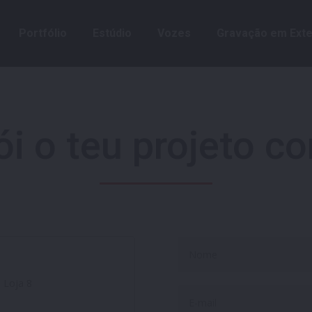
Portfólio
Estúdio
Vozes
Gravação em Exte
Portfólio
Estúdio
Vozes
Gravação em Exte
ói o teu projeto c
| Loja 8