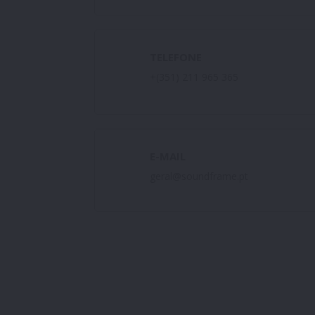
TELEFONE
+(351) 211 965 365
E-MAIL
geral@soundframe.pt