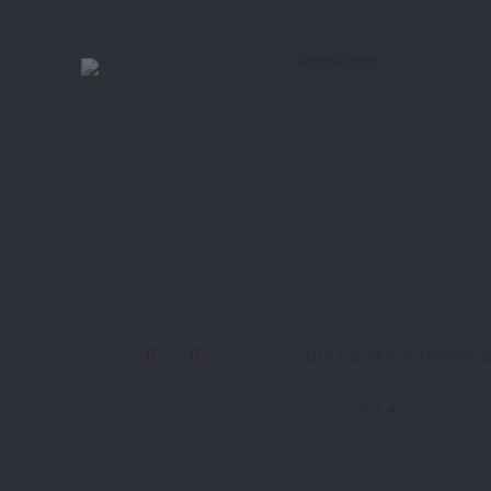
Eu li e aceito os termos d
=
3 + 4